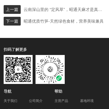
上一篇
云南深山里的 “定风草”，昭通天麻才是真・**王炸
下一篇
昭通优质竹笋-天然绿色食材，营养美味兼具
扫码了解更多
导航
帮助
关于我们
公司简介
主营产品
基地环境