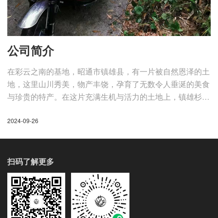
公司简介
在彩云之南的基地，昭通市镇雄县，有一片被自然恩泽的土
地，这里山川秀美，物产丰饶，孕育了无数令人垂涎的美食
与珍贵的特产。在这片充满生机与活力的土地上，镇雄杉树
竹园通讯店（个体工商户）犹如一颗璀璨的明珠，自2017
2024-09-26
年8月10日成立以来，便以其独特的经营理念和高品质的产
品，赢得了广大消费者的青睐与信赖。
扫码了解更多