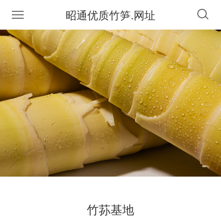
昭通优质竹笋.网址
竹荪基地